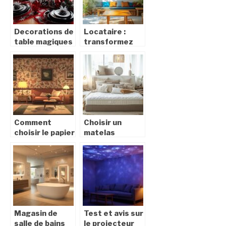
Décoration
pour
Propriétaires
d’Animaux
Decorations de
Locataire :
table magiques
transformez
pour un Noel en
votre interieur
rouge, noir et
avec des
blanc
accessoires
amovibles
Comment
Choisir un
choisir le papier
matelas
peint ideal pour
confortable :
chaque piece
comparatif des
de votre
meilleures
maison
options
Magasin de
Test et avis sur
salle de bains
le projecteur