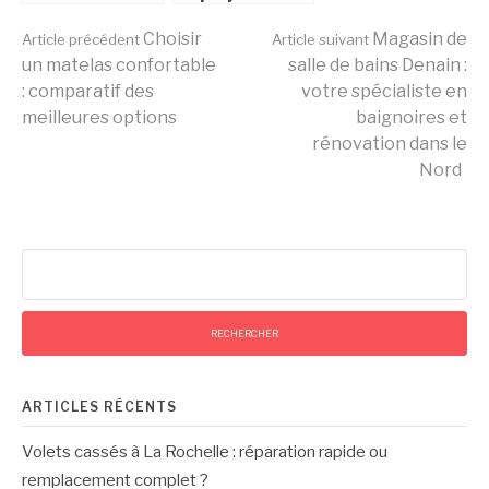
Denain : votre
Galaxy :
Lire
spécialiste en
Choisir
admirez un ciel
Magasin de
Article précédent
Article suivant
baignoires et
étoilé chez
un matelas confortable
salle de bains Denain :
rénovation
vous et
: comparatif des
votre spécialiste en
la
dans le Nord
transformez
meilleures options
baignoires et
votre salle de
rénovation dans le
classe
Nord
suite
Rechercher :
ARTICLES RÉCENTS
Volets cassés à La Rochelle : réparation rapide ou
remplacement complet ?