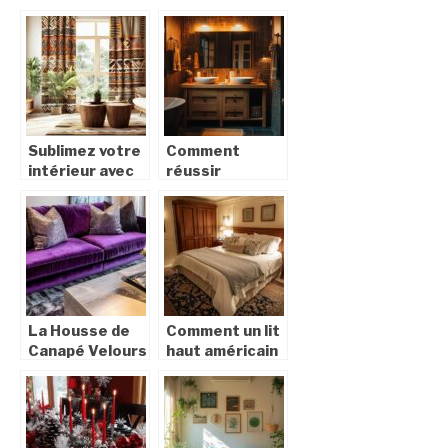
pour choisir
dans votre
des rideaux
décoration
pour la fête des
grâce à
mères
l’impression sur
toile
Sublimez votre
Comment
intérieur avec
réussir
des rideaux
l’aménagement
avec motifs
de votre salle
africains
de bain à
certifiés éco-
Bordeaux avec
responsables
des solutions
sur-mesure
La Housse de
Comment un lit
Canapé Velours
haut américain
Aubergine :
transforme
Alliance
votre chambre
Parfaite entre
en havre de
Protection et
confort