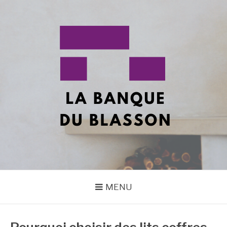
Aller
au
contenu
LA BANQUE DU
Tous vos sujets en décoration !
BLASON2
MENU