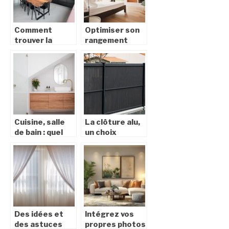
Comment
Optimiser son
trouver la
rangement
cuisine parfaite
dans un petit
?
appartement
Cuisine, salle
La clôture alu,
de bain : quel
un choix
système
esthétique et
choisir pour
durable pour
chauffer l’eau ?
votre jardin
Des idées et
Intégrez vos
des astuces
propres photos