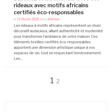
rideaux avec motifs africains
certifiés éco-responsables
le
13 février 2025
dans
Intérieur
Les rideaux à motifs africains représentent un choix
décoratif audacieux, alliant authenticité et modernité
pour transformer l’ambiance de votre maison. Ces
éléments textiles certifiés éco-responsables
apportent une dimension artistique unique à vos
espaces de vie, tout en respectant l’environnement.
Les…
Pagination
Page
Page
1
2
des
Rechercher :