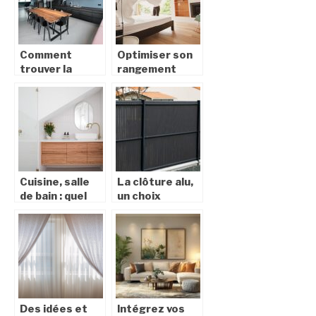
Comment
Optimiser son
trouver la
rangement
cuisine parfaite
dans un petit
?
appartement
Cuisine, salle
La clôture alu,
de bain : quel
un choix
système
esthétique et
choisir pour
durable pour
chauffer l’eau ?
votre jardin
Des idées et
Intégrez vos