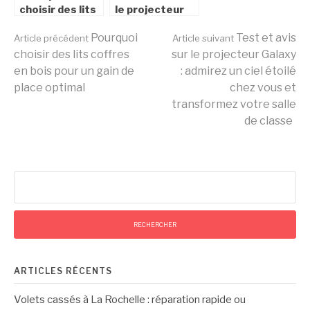
choisir des lits
le projecteur
coffres en bois
Galaxy :
Lire
pour un gain de
Pourquoi
admirez un ciel
Test et avis
Article précédent
Article suivant
place optimal
étoilé chez
choisir des lits coffres
sur le projecteur Galaxy
vous et
en bois pour un gain de
: admirez un ciel étoilé
la
transformez
place optimal
chez vous et
votre salle de
transformez votre salle
classe
de classe
suite
Rechercher :
ARTICLES RÉCENTS
Volets cassés à La Rochelle : réparation rapide ou