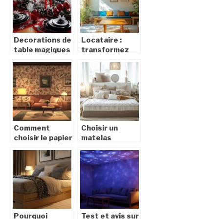
Protection et
confort
Décoration
pour
Propriétaires
d’Animaux
Decorations de
Locataire :
table magiques
transformez
pour un Noel en
votre interieur
rouge, noir et
avec des
blanc
accessoires
amovibles
Comment
Choisir un
choisir le papier
matelas
peint ideal pour
confortable :
chaque piece
comparatif des
de votre
meilleures
maison
options
Pourquoi
Test et avis sur