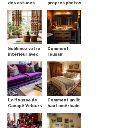
des astuces
propres photos
pour choisir
dans votre
des rideaux
décoration
pour la fête des
grâce à
mères
l’impression sur
toile
Sublimez votre
Comment
intérieur avec
réussir
des rideaux
l’aménagement
avec motifs
de votre salle
africains
de bain à
certifiés éco-
Bordeaux avec
responsables
des solutions
sur-mesure
La Housse de
Comment un lit
Canapé Velours
haut américain
Aubergine :
transforme
Alliance
votre chambre
Parfaite entre
en havre de