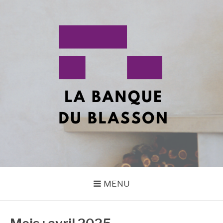
Aller
au
contenu
LA BANQUE DU
Tous vos sujets en décoration !
BLASON2
MENU