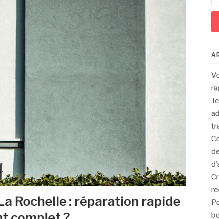
A
Vo
ra
Te
ad
tr
Co
de
d’
Cr
re
La Rochelle : réparation rapide
Po
t complet ?
bo