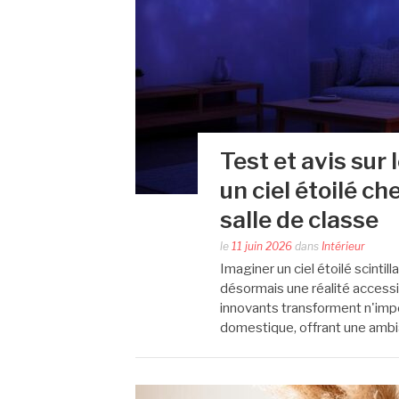
Test et avis sur 
un ciel étoilé c
salle de classe
le
11 juin 2026
dans
Intérieur
Imaginer un ciel étoilé scintil
désormais une réalité accessi
innovants transforment n'impo
domestique, offrant une amb