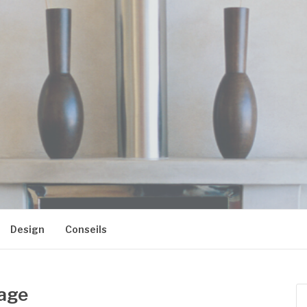
 BLASON2
Design
Conseils
lage
Re