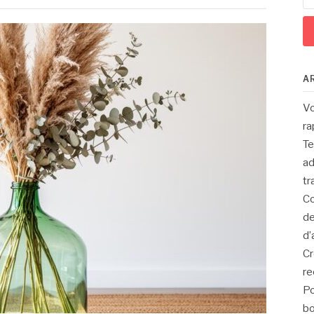
A
Vo
ra
Te
ad
tr
Co
de
d’
Cr
re
Po
bo