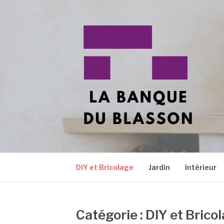
Aller
au
contenu
LA BANQUE DU
Tous vos sujets en décoration !
DIY et Bricolage
Jardin
Intérieur
Catégorie :
DIY et Brico