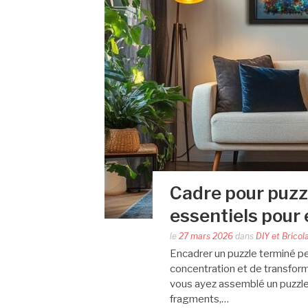
Cadre pour puzz
essentiels pour
le
27 mars 2026
dans
DIY et Bricol
Encadrer un puzzle terminé pe
concentration et de transform
vous ayez assemblé un puzzle 
fragments,…