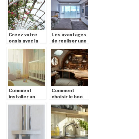
œuvres d’art
dressings sur
mesure
Creez votre
Les avantages
oasis avec la
de realiser une
personnalisation
porte
de pergolas
coulissante sur
bioclimatiques
mesure
Comment
Comment
installer un
choisir le bon
matelas pour
menuisier
bébé en toute
agenceur pour
sécurité ?
vos projets sur
mesure