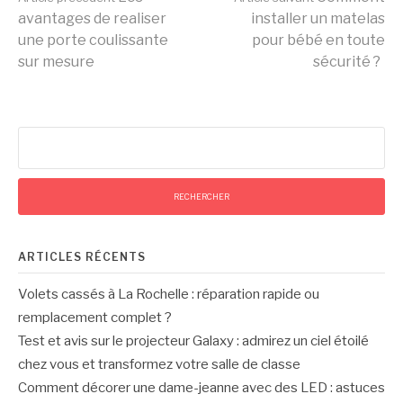
Lire
profiter du
remplacement
avantages de realiser
installer un matelas
quotidien
complet ?
une porte coulissante
pour bébé en toute
la
sur mesure
sécurité ?
suite
Rechercher :
ARTICLES RÉCENTS
Volets cassés à La Rochelle : réparation rapide ou
remplacement complet ?
Test et avis sur le projecteur Galaxy : admirez un ciel étoilé
chez vous et transformez votre salle de classe
Comment décorer une dame-jeanne avec des LED : astuces