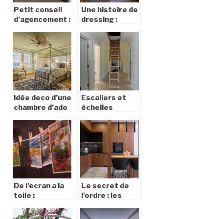
Petit conseil
Une histoire de
d’agencement :
dressing :
Idée deco d’une
Escaliers et
chambre d’ado
échelles
sur le theme
escamotables :
british
Ce qu’il faut
savoir
De l’ecran a la
Le secret de
toile :
l’ordre : les
transformer
avantages des
vos photos en
placards et