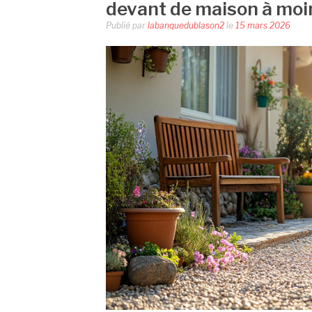
devant de maison à moin
Publié par
labanquedublason2
le
15 mars 2026