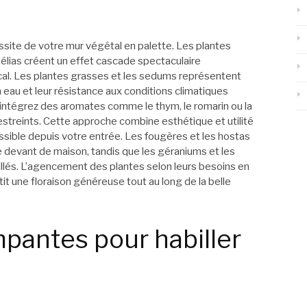
site de votre mur végétal en palette. Les plantes
lias créent un effet cascade spectaculaire
ical. Les plantes grasses et les sedums représentent
n eau et leur résistance aux conditions climatiques
l, intégrez des aromates comme le thym, le romarin ou la
treints. Cette approche combine esthétique et utilité
essible depuis votre entrée. Les fougères et les hostas
devant de maison, tandis que les géraniums et les
eillés. L’agencement des plantes selon leurs besoins en
ntit une floraison généreuse tout au long de la belle
impantes pour habiller