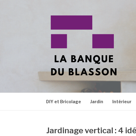
Aller
au
contenu
LA BANQUE DU
Tous vos sujets en décoration !
DIY et Bricolage
Jardin
Intérieur
Jardinage vertical : 4 