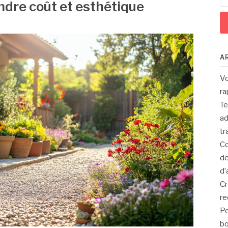
dre coût et esthétique
A
Vo
ra
Te
ad
tr
Co
de
d’
Cr
re
Po
bo