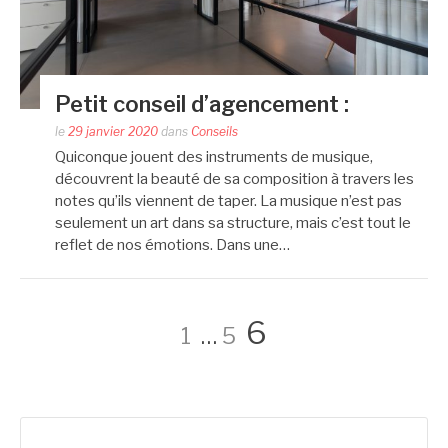
Petit conseil d’agencement :
le
29 janvier 2020
dans
Conseils
Quiconque jouent des instruments de musique,
découvrent la beauté de sa composition à travers les
notes qu’ils viennent de taper. La musique n’est pas
seulement un art dans sa structure, mais c’est tout le
reflet de nos émotions. Dans une…
Pagination
Page
Page
Page
6
1
…
5
des
Rechercher :