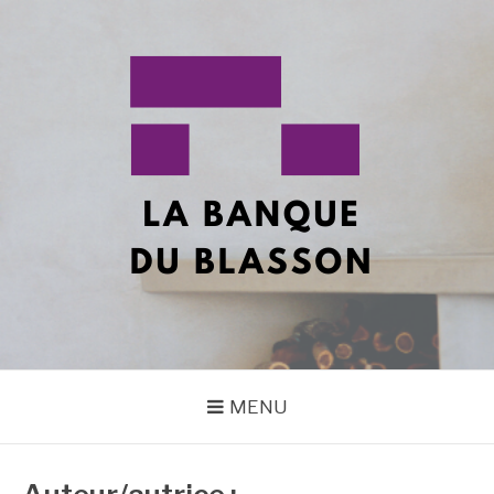
Aller
au
contenu
LA BANQUE DU
Tous vos sujets en décoration !
BLASON2
MENU